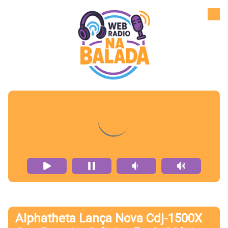
Alphatheta Lança Nova Cdj-1500X